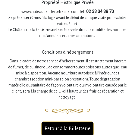
Propriété Historique Privée
02 33 34 38 70
www.chateaudelafertefresnel.com Tél :
Se présenter 15 mns à la loge avant le début de chaque visite pour valider
votre départ.
Le Château de la Ferté-Fresnel se réserve le droit de modifier les horaires
ou d’annuler certaines animations.
Conditions d'hébergement
Dans le cadre de notre service d’hébergement, il est strictement interdit
de fumer, de cuisiner ou de consommer toutes boissons autres que l'eau
mise à disposition. Aucune nourriture autorisée à l’intérieur des
chambres (option mini-bar selon prestation). Toute dégradation
matérielle ou sanitaire de façon volontaire ou involontaire causée par le
client, sera à la charge de celui-ci à hauteur des frais de réparation et
nettoyage.
Retour à la Billetterie