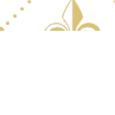
Qui sommes Nous?
Le Château
Le Parc
Le Domaine Viticole
Histoire de Famille
Contes & Légendes