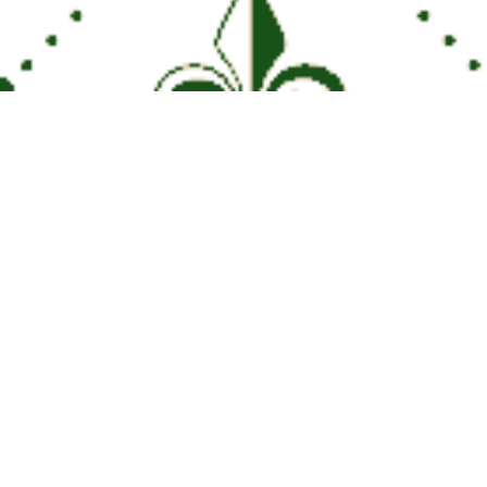
Qui sommes Nous?
Le Château
Le Parc
Le Domaine Viticole
Histoire de Famille
Contes & Légendes
Le Château des Rêves